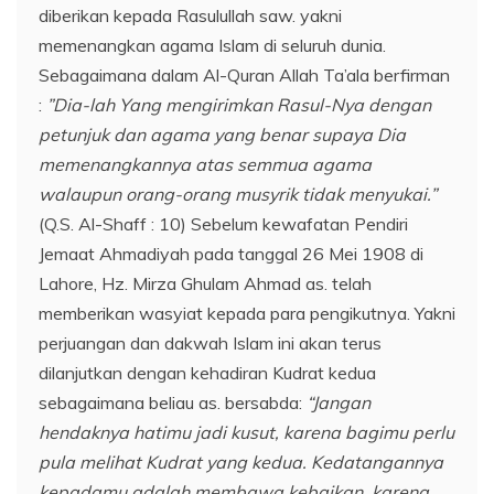
diberikan kepada Rasulullah saw. yakni
memenangkan agama Islam di seluruh dunia.
Sebagaimana dalam Al-Quran Allah Ta’ala berfirman
:
”Dia-lah Yang mengirimkan Rasul-Nya dengan
petunjuk dan agama yang benar supaya Dia
memenangkannya atas semmua agama
walaupun orang-orang musyrik tidak menyukai.”
(Q.S. Al-Shaff : 10) Sebelum kewafatan Pendiri
Jemaat Ahmadiyah pada tanggal 26 Mei 1908 di
Lahore, Hz. Mirza Ghulam Ahmad as. telah
memberikan wasyiat kepada para pengikutnya. Yakni
perjuangan dan dakwah Islam ini akan terus
dilanjutkan dengan kehadiran Kudrat kedua
sebagaimana beliau as. bersabda:
“Jangan
hendaknya hatimu jadi kusut, karena bagimu perlu
pula melihat Kudrat yang kedua. Kedatangannya
kepadamu adalah membawa kebaikan, karena