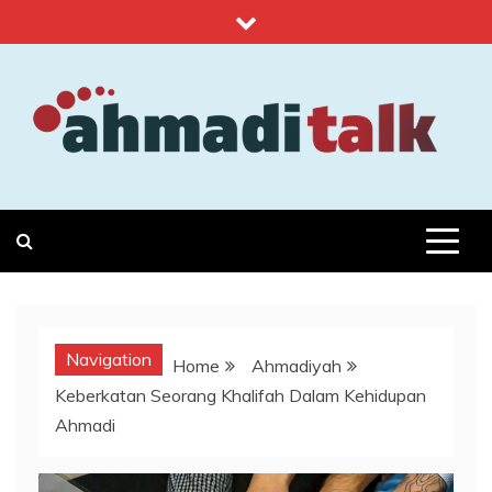
Skip
to
content
Ahmadi Talk
Islam, Kemanusiaan & Sains
Navigation
Home
Ahmadiyah
Keberkatan Seorang Khalifah Dalam Kehidupan
Ahmadi