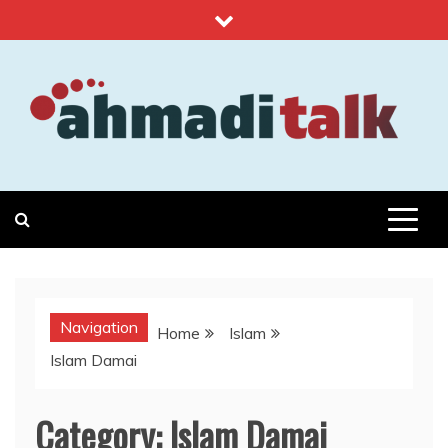
Skip
to
content
Ahmadi Talk
Islam, Kemanusiaan & Sains
Navigation
Home
Islam
Islam Damai
Category:
Islam Damai