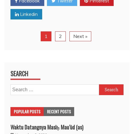
Facebook
Twitter
Pinterest
Linkedin
1
2
Next »
SEARCH
Search
for:
POPULAR POSTS
RECENT POSTS
Waktu Datangnya Masīḥ Mau‘ūd (as)