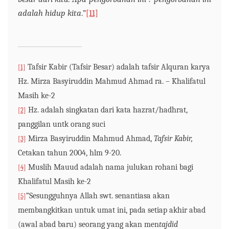
adalah hidup kita
.”
[11]
Tafsir Kabir (Tafsir Besar) adalah tafsir Alquran karya
[1]
Hz. Mirza Basyiruddin Mahmud Ahmad ra. – Khalifatul
Masih ke-2
Hz. adalah singkatan dari kata hazrat/hadhrat,
[2]
panggilan untk orang suci
Mirza Basyiruddin Mahmud Ahmad,
Tafsir Kabir,
[3]
Cetakan tahun 2004, hlm 9-20.
Muslih Mauud adalah nama julukan rohani bagi
[4]
Khalifatul Masih ke-2
“Sesungguhnya Allah swt. senantiasa akan
[5]
membangkitkan untuk umat ini, pada setiap akhir abad
(awal abad baru) seorang yang akan men
tajdid