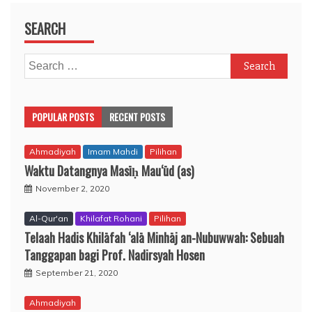
SEARCH
Search
for:
POPULAR POSTS
RECENT POSTS
Ahmadiyah
Imam Mahdi
Pilihan
Waktu Datangnya Masīḥ Mau‘ūd (as)
November 2, 2020
Al-Qur'an
Khilafat Rohani
Pilihan
Telaah Hadis Khilāfah ‘alā Minhāj an-Nubuwwah: Sebuah
Tanggapan bagi Prof. Nadirsyah Hosen
September 21, 2020
Ahmadiyah