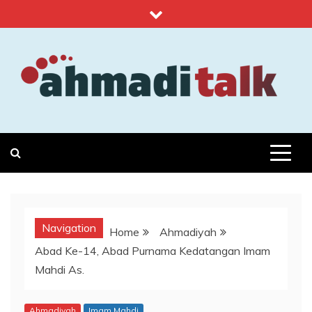
Skip
to
content
Ahmadi Talk
Islam, Kemanusiaan & Sains
Navigation
Home
Ahmadiyah
Abad Ke-14, Abad Purnama Kedatangan Imam
Mahdi As.
Ahmadiyah
Imam Mahdi