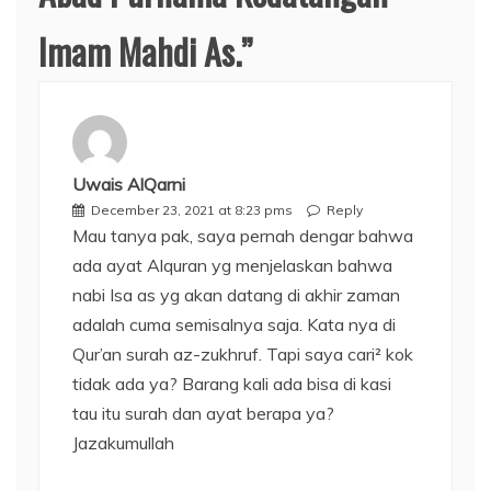
Imam Mahdi As.
”
Uwais AlQarni
December 23, 2021 at 8:23 pms
Reply
Mau tanya pak, saya pernah dengar bahwa
ada ayat Alquran yg menjelaskan bahwa
nabi Isa as yg akan datang di akhir zaman
adalah cuma semisalnya saja. Kata nya di
Qur’an surah az-zukhruf. Tapi saya cari² kok
tidak ada ya? Barang kali ada bisa di kasi
tau itu surah dan ayat berapa ya?
Jazakumullah