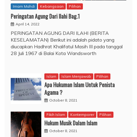
Imam Mahdi
Kebangsaan
Pilihan
Peringatan Agung Dari Ilahi Bag.1
April 14, 2022
PERINGATAN AGUNG DARI ILAHI (BERITA
KESELAMATAN) Berikut ini adalah pidato yang
diucapkan Hadhrat Khalifatul Masih III pada tanggal
28 Juli 1967 di Balai Kota Wandsworth
Islam
Islam Menjawab
Pilihan
Apa Hukuman Islam Untuk Penista
Agama ?
October 8, 2021
Fikih Islam
Kontemporer
Pilihan
Hukum Musik Dalam Islam
October 8, 2021