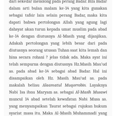
dari sekedar menolong pada perang Badar. Bila Badar
dalam arti bulan malam ke-14 yang kita gunakan
sebagai tafsir lain selain perang Badar, maka kita
dapati bahwa pertolongan Allah yang agung lagi
dahsyat akan turun kepada umat muslim pada abad
ke-14 dengan diutusnya Al-Masih yang dijanjikan.
Adakah pertolongan yang lebih besar dari pada
diutusnya seorang utusan Tuhan saat kita lemah dan
hina secara rohani ? j
elas tidak ada. Maka ayat ini
telah sempurna dengan diutusnya Hz.Masih Mau’ud
as.
pada abad ke-14 sebagai abad Badar.
Hal ini
disampaikan oleh Hz. Masih Mau’ud
as. pada
makalah beliau
Alaamatul Muqorrobin.
Layaknya
Nabi Isa ibnu Maryam
as. sebagai
Al-Masih Musawi
muncul 14 abad setelah kewafatan Nabi Musa
as.
yang menyampaikan Taurat sebagai rujukan hukum
syariat masa itu. Maka Al-Masih Muhammadi yang