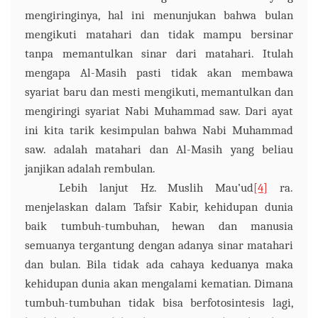
mengiringinya, hal ini menunjukan bahwa bulan
mengikuti matahari dan tidak mampu bersinar
tanpa memantulkan sinar dari matahari. Itulah
mengapa Al-Masih pasti tidak akan membawa
syariat baru dan mesti mengikuti,
memantulkan
dan
mengiringi
syariat Nabi Muhammad saw.
D
ari ayat
ini kita tarik kesimpulan bahwa Nabi Muhammad
saw. adalah matahari dan Al-Masih yang beliau
janjikan adalah rembulan.
Lebih lanjut
Hz
.
Muslih Mau’ud
[4]
ra.
menjelaskan dalam
T
afsir
K
abir, kehidupan dunia
baik tumbuh-tumbuhan, hewan dan manusia
semuanya tergantung dengan adanya sinar matahari
dan bulan. Bila tidak ada cahaya keduanya maka
kehidupan dunia akan mengalami kematian. Dimana
tumbuh-tumbuhan tidak bisa berfotosintesis lagi,