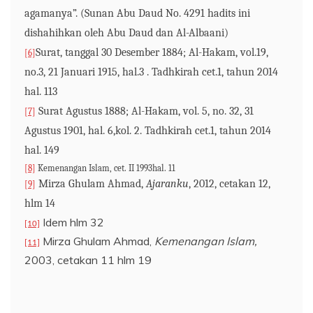
agamanya”.
(Sunan Abu Daud No. 4291 hadits ini
dishahihkan oleh Abu Daud dan Al-Albaani)
Surat, tanggal 30 Desember 1884; Al-Hakam, vol.19,
[6]
no.3, 21 Januari 1915, hal.3 . Tadhkirah cet.1, tahun 2014
hal. 113
Surat Agustus 1888; Al-Hakam, vol. 5, no. 32, 31
[7]
Agustus 1901, hal. 6,kol. 2. Tadhkirah cet.1, tahun 2014
hal. 149
[8]
Kemenangan
Islam, cet.
II 1993hal. 11
Mirza Ghulam Ahmad,
Ajaranku
,
2012
, cetakan 12,
[9]
hlm
14
Idem hlm 32
[10]
Mirza Ghulam Ahmad,
Kemenangan Islam,
[11]
2003, cetakan 11 hlm 19