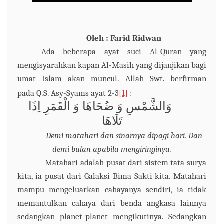
Oleh : Farid Ridwan
Ada beberapa ayat suci Al-Quran yang
mengisyarahkan kapan Al-Masih yang dijanjikan bagi
umat Islam akan muncul.
Allah Swt. berfirman
pada
Q.S. Asy-Syams
ayat 2-3
[1]
:
وَالشَّمْسِ وَ ضُحَاهَا وَ الْقَمَرِ اِذَا
تَلَاهَا
Demi matahari dan sinarnya dipagi hari. Dan
demi bulan
apabila
mengiringinya.
Matahari adalah pusat dari s
i
stem tata
surya
kita, ia pusat dari
G
alaksi
B
im
a S
akti kita. Matahari
mampu mengeluarkan cahayanya sendiri, ia tidak
memantulkan cahaya dari benda angkasa lainnya
sedangkan planet-planet mengikutinya. Sedangkan