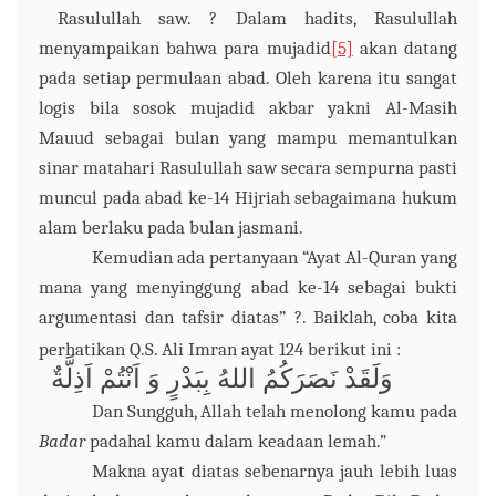
Rasulullah
saw.
? Dalam hadits, Rasulullah
menyampaikan bahwa
para m
ujadid
[5]
akan datang
pada setiap permulaan abad. Oleh karena itu sangat
logis bila sosok
m
ujadid akbar
yakni Al-Masih
Mauud sebagai bulan
yang mampu memantulkan
sinar matahari Rasulullah saw secara sempurna pasti
muncul pada abad ke-14 Hijriah sebagaimana hukum
alam berlaku pada bulan
jasmani
.
Kemudian ada pertanyaan “Ayat Al-Quran yang
mana yang menyinggung abad ke-14 sebagai bukti
argumentasi dan tafsir diatas” ?. Baiklah, coba kita
perhatikan Q.S. Ali Imran ayat 124 berikut ini :
وَلَقَدْ نَصَرَكُمُ اللهُ بِبَدْرٍ وَ اَنْتُمْ اَذِلَّةٌ
Dan Sungguh, Allah telah menolong kamu pada
Badar
padahal kamu dalam keadaan lemah.”
Makna ayat diatas sebenarnya jauh lebih luas