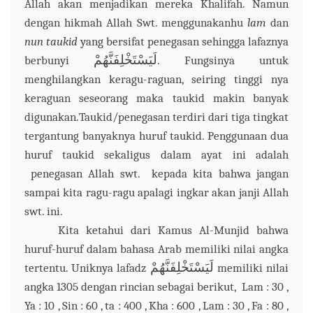
Allah akan menjadikan mereka Khalifah. Namun
dengan hikmah Allah Swt. menggunakanhu
lam
dan
nun taukid
yang bersifat penegasan
sehingga lafaznya
لَيَسْتَخْلِفَنَّهُمْ
berbunyi
. Fungsinya untuk
menghilangkan keragu-raguan, seiring tinggi nya
keraguan seseorang maka taukid makin banyak
digunakan.
Taukid/penegasan terdiri dari tiga tingkat
tergantung banyaknya huruf taukid.
Penggunaan dua
huruf taukid sekaligus dalam ayat ini adalah
penegasan
Allah swt.
kepada kita bahwa jangan
sampai kita ragu-ragu apalagi ingkar akan janji Allah
s
wt. ini.
Kita ketahui dari Kamus Al-Munjid bahwa
huruf-huruf dalam bahasa Arab memiliki nilai angka
لَيَسْتَخْلِفَنَّهُمْ
tertentu. Uniknya lafadz
memiliki nilai
angka 1305 dengan rincian sebagai berikut, Lam : 30 ,
Ya : 10 , Sin : 60 , ta : 400 , Kha : 600 , Lam : 30 , Fa : 80 ,