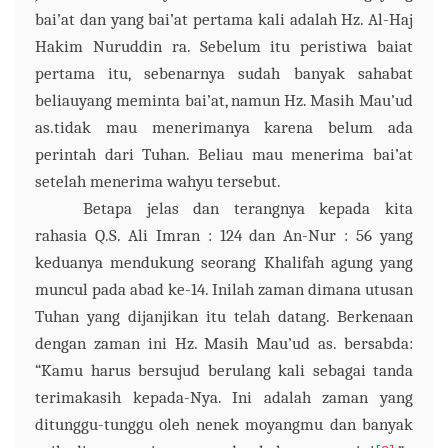
bai’at dan yang bai’at pertama kali adalah Hz. Al-Haj
Hakim Nuruddin
ra
.
Sebelum itu peristiwa baiat
pertama itu, sebenarnya sudah
banyak sahabat
beliau
yang meminta bai’at
,
namun H
z.
Masih Mau’ud
as
.
tidak mau menerimanya karena belum ada
perintah dari Tuhan. Beliau mau menerima bai’at
setelah menerima wahyu
tersebut.
Betapa jelas dan terangnya kepada kita
rahasia Q.S. Ali Imran : 124 dan An-Nur : 56 yang
keduanya mendukung seorang Khalifah agung yang
muncul pada abad ke-14.
Inilah zaman dimana utusan
Tuhan yang dijanjikan itu telah datang. Berkenaan
dengan zaman ini
Hz. Masih Mau’ud as. bersabda:
“Kamu harus bersujud berulang kali sebagai tanda
terimakasih kepada-Nya. Ini adalah zaman yang
ditunggu-tunggu oleh nenek moyangmu dan banyak