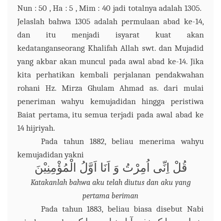
Nun : 50 , Ha : 5 , Mim : 40 jadi totalnya adalah 1305.
Jelaslah bahwa 1305 adalah permulaan abad ke-14,
dan itu menjadi isyarat kuat akan
kedatanganseorang Khalifah Allah swt. dan Mujadid
yang akbar akan muncul pada awal abad ke-14. Jika
kita perhatikan kembali perjalanan pendakwahan
rohani Hz. Mirza Ghulam Ahmad as. dari mulai
peneriman wahyu kemujadidan hingga peristiwa
Baiat pertama, itu semua terjadi pada awal abad ke
14 hijriyah.
Pada tahun 1882, beliau menerima wahyu
kemujadidan yakni
قُلْ اِنِّى اُمِرْتُ وَ اَنَا اَوَّلُ الْمُؤْمِنِيْنَ
Katakanlah bahwa aku telah diutus dan aku yang
pertama beriman
Pada tahun 1883, beliau biasa disebut Nabi