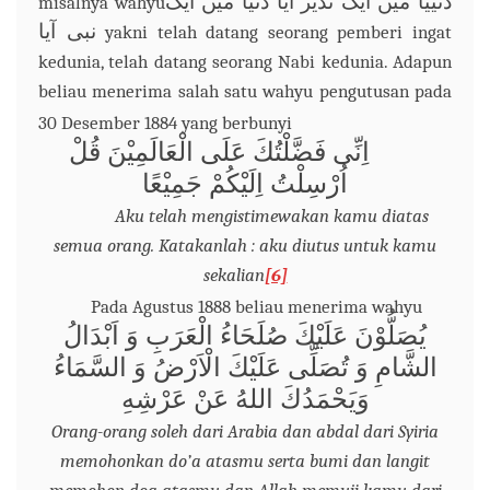
دنییا میں ایک نذیر آیا دنیا میں ایک
misalnya wahyu
نبی آیا
yakni
telah datang seorang pemberi ingat
kedunia, telah datang seorang Nabi kedunia
. Adapun
beliau
menerima
salah satu
wahyu pengutusan pada
30 Desember 1884 yang berbunyi
اِنِّى فَضَّلْتُكَ عَلَى الْعَالَمِيْنَ قُلْ
اُرْسِلْتُ اِلَيْكُمْ جَمِيْعًا
Aku telah mengistimewakan kamu diatas
semua orang. Katakanlah : aku diutus untuk kamu
sekalian
[6]
Pada Agustus 1888 beliau menerima wahyu
يُصَلُّوْنَ عَلَيْكَ صُلَحَاءُ الْعَرَبِ وَ اَبْدَالُ
الشَّامِ وَ تُصَلِّى عَلَيْكَ الْاَرْضُ وَ السَّمَاءُ
وَيَحْمَدُكَ اللهُ عَنْ عَرْشِهِ
O
rang-orang soleh dari Arabia dan abdal dari Syiria
memohonkan do’a atasmu serta bumi dan langit