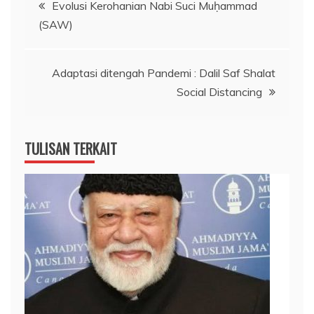
Post
Evolusi Kerohanian Nabi Suci Muḥammad
(SAW)
navigation
Adaptasi ditengah Pandemi : Dalil Saf Shalat
Social Distancing
TULISAN TERKAIT