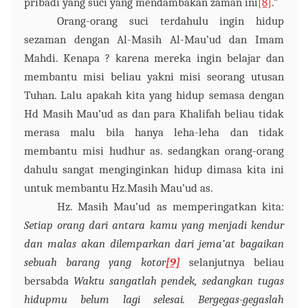
pribadi yang suci yang mendambakan zaman ini
[8]
.”
Orang-orang suci terdahulu ingin hidup
sezaman dengan Al-Masih Al-Mau’ud dan Imam
Mahdi
.
K
enapa ? karena mereka ingin belajar dan
membantu misi beliau yakni misi seorang utusan
Tuhan. Lalu apakah kita yang hidup semasa dengan
Hd Masih Mau’ud as dan para Khalifah beliau tidak
merasa malu bila hanya leha-leha dan tidak
membantu misi hudhur as. sedangkan orang-orang
dahulu sangat menginginkan hidup dimasa kita ini
untuk membantu Hz.Masih Mau’ud as.
Hz. Masih Mau’ud as memperingatkan kita:
S
etiap orang dari antara kamu yang menjadi kendur
dan malas akan dilemparkan dari jema’at bagaikan
sebuah barang yang kotor
[9]
selanjutnya beliau
bersabda
Waktu sangatlah pendek, sedangkan tugas
hidupmu belum lagi selesai. Bergegas-gegaslah