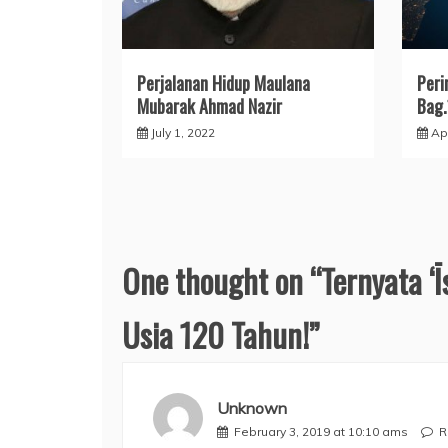
Perjalanan Hidup Maulana
Peri
Mubarak Ahmad Nazir
Bag.
July 1, 2022
Apr
One thought on “
Ternyata ‘
Usia 120 Tahun!
”
Unknown
February 3, 2019 at 10:10 ams
R