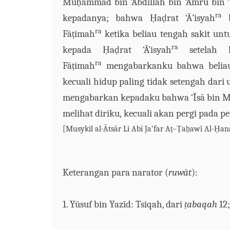
Mu
ḥ
ammad
bin
‘Abdi
l
l
ā
h
bin
‘Amr
ū
bin
ra
kepadanya; bahwa
Ḥ
a
ḍ
rat ‘
Ā
’
isyah
b
ra
F
āṭ
imah
ketika beliau
tengah
sakit
unt
ra
kepada
Ḥ
a
ḍ
rat
‘
Ā
’
isyah
setelah
ra
F
āṭ
imah
mengabarkanku bahwa belia
kecuali hidup paling tidak setengah dari
mengabarkan kepadaku bahwa ‘
Ī
s
ā
bin
M
melihat diriku
,
kecuali akan pergi pada
pe
[Musykil al-
Ā
ts
ā
r Li Ab
ī
Ja‘far A
ṭ
–
Ṭ
a
ḥ
aw
ī
Al-
Ḥ
an
Keterangan para narator (
ruw
ā
t
):
1. Y
ū
suf
bin
Yaz
ī
d: Tsiqah, dari
ṭ
abaqah
12;