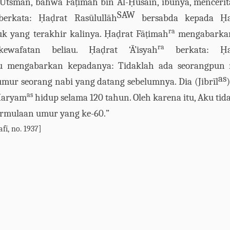
‘Utsm
ā
n, bahwa F
āṭ
imah
bin
A
l-
Ḥ
us
ai
n, ibunya, menceri
SAW
erkata:
Ḥ
a
ḍ
rat Ras
ū
lu
l
l
ā
h
bersabda kepada
Ḥ
ra
uk yang terakhir kalinya.
Ḥ
a
ḍ
rat F
āṭ
imah
mengabarka
ra
 kewafatan beliau.
Ḥ
a
ḍ
rat
‘
Ā
’
isyah
berkata:
Ḥ
u
mengabarkan kepadanya:
Tidaklah ada seorangpun 
as
 umur seorang nab
i
yang datang sebelumnya.
Dia (Jibr
ī
l
as
aryam
hidup selama 120 tahun.
Oleh karena itu,
A
ku tid
rmulaan
umur yang ke-60
.
”
af
ī
, no. 1937]