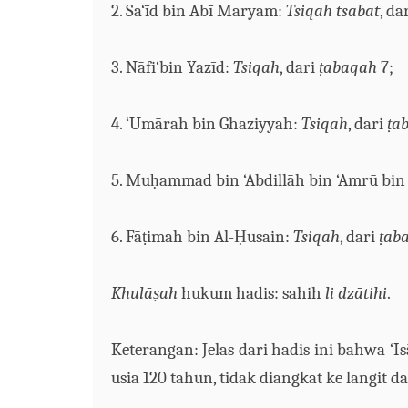
2. Sa‘
ī
d
bin
Ab
ī
Maryam:
Tsiqah
tsabat
, da
3. N
ā
fi‘
bin
Yaz
ī
d:
Tsiqah
, dari
ṭ
abaqah
7;
4.
‘U
m
ā
rah
bin
Gh
aziyyah:
Tsiqah
, dari
ṭ
a
5. Mu
ḥ
ammad
bin
‘Abdi
l
l
ā
h
bin
‘Amr
ū
bin
6. F
āṭ
imah
bin
A
l-
Ḥ
usa
i
n:
Tsiqah
, dari
ṭ
ab
Khul
āṣ
ah
hukum
hadis
:
sahih
l
i
d
z
ā
tihi
.
Keterangan:
J
elas
dari hadis ini
bahwa ‘
Ī
s
usia 120 tahun, tidak diangkat ke langit
d