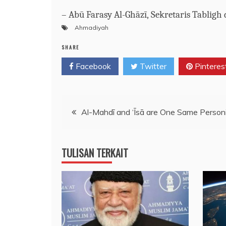
– Ab
ū
Farasy
A
l-
Gh
ā
z
ī
,
Sekr
etaris
Tabligh 
Ahmadiyah
SHARE
Facebook
Twitter
Pinteres
Post
Al-Mahdī and ‘Īsā are One Same Personi
navigation
TULISAN TERKAIT