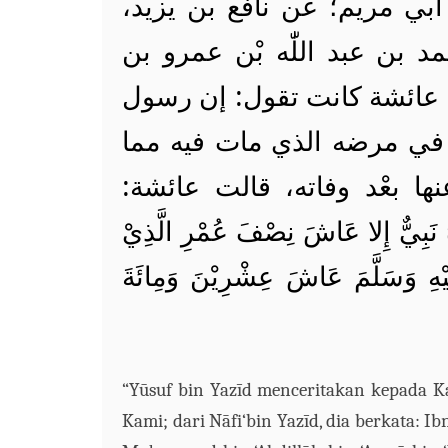
 أبي مريم؛ عن نافع بن يزيد
 بن عبد اللّٰه بْن عمرو بن
ن عائشة كانت تقول: إن رسول
ته في مرضه الذي مات فيه مما
نها بعْد وفاته، قالت عائشة
 نَبِيٌّ إِلا عَاشَ نِصْفَ عُمْرِ الَّذِيْ
يْهِ وَسَلَّمَ عَاشَ عِشْرِيْنَ وَمِائَةَ
“Y
ū
suf
bin
Yaz
ī
d menceritakan kepada
K
K
ami; dari N
ā
fi‘
bin
Yaz
ī
d, dia berkata: Ib