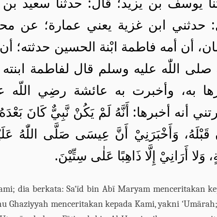
ثنا يوسف بن يزيد؛ قال: حدثنا سعيد بن
: حدثني ابن غزية يعني عمارة؛ عن محمد
ن، أن أمه فاطمة ابْنة الحسين حدثته؛ أ
ٰه صلى اللّٰه عليه وسلم قال لفاطمة ابن
رها به، وأخبرت به عائشة رضِي اللّه ع
ني أنه أخبرها: أَنَّهُ لَمْ يَكُنْ نَّبِيٌّ كَانَ بَعْدَهُ
 قَبْلَهُ، وَأَخْبَرَنِيْ أَنَّ عِيسَى صَلَّى اللّٰهُ عَلَ
ٍ، وَلا أَرَانِيْ إِلَّا ذَاهِبًا عَلٰى سِتِّيْنَ
ami; dia berkata: Sa‘
ī
d
bin
Ab
ī
Maryam menceritakan ke
n
u
Gha
ziyyah menceritakan kepada
K
ami, yakni ‘
U
m
ā
rah;