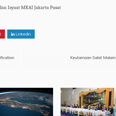
dan Isyaat MKAI Jak
arta
Pus
at
t
Linkedin
fication
Keutamaan Salat Malam