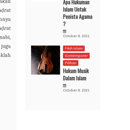
takan
Apa Hukuman
Islam Untuk
a
ḍ
rat
Penista Agama
nnya
?
a
ḍ
rat
October 8, 2021
nabi,
)
juga
Fikih Islam
aklah
Kontemporer
Pilihan
Hukum Musik
Dalam Islam
October 8, 2021