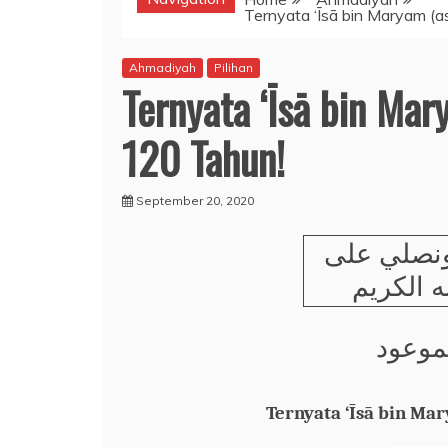
Ternyata ‘Īsā bin Maryam (
Ahmadiyah
Pilihan
Ternyata ‘Īsā bin Ma
120 Tahun!
September 20, 2020
نصلي على
 الكريم
موعود
Ternyata ‘Īsā bin Ma