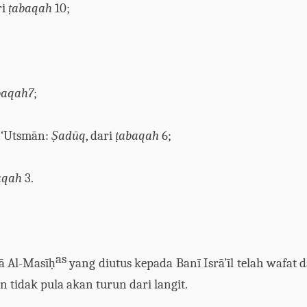
ri
ṭ
abaqah
10;
baqah7
;
‘Utsm
ā
n:
Ṣ
ad
ū
q
, dari
ṭ
abaqah
6;
aqah
3.
as
ā
A
l-Mas
īḥ
yang diutus kepada Ban
ī
Isr
ā
’
ī
l telah wafat 
an
tidak pula akan turun dari langit.