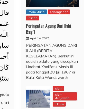
حد،
قال
Imam Mahdi
Kebangsaan
Pilihan
عثما
Peringatan Agung Dari Ilahi
Bag.1
اللّ
April 14, 2022
سا:
PERINGATAN AGUNG DARI
ILAHI (BERITA
أخبرت
KESELAMATAN) Berikut ini
adalah pidato yang diucapkan
كَانَ
Hadhrat Khalifatul Masih III
pada tanggal 28 Juli 1967 di
سَنَة.
Balai Kota Wandsworth
Islam
pada
Islam
Menjawab
 dari
Pilihan