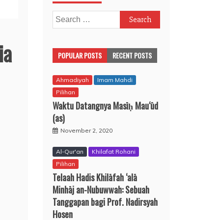
Search
for:
ia
POPULAR POSTS
RECENT POSTS
Ahmadiyah
Imam Mahdi
Pilihan
Waktu Datangnya Masīḥ Mau‘ūd
(as)
November 2, 2020
Al-Qur'an
Khilafat Rohani
Pilihan
Telaah Hadis Khilāfah ‘alā
Minhāj an-Nubuwwah: Sebuah
Tanggapan bagi Prof. Nadirsyah
Hosen